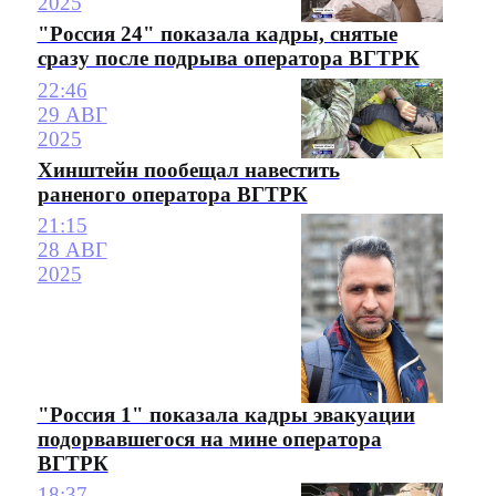
2025
"Россия 24" показала кадры, снятые
сразу после подрыва оператора ВГТРК
22:46
29 АВГ
2025
Хинштейн пообещал навестить
раненого оператора ВГТРК
21:15
28 АВГ
2025
"Россия 1" показала кадры эвакуации
подорвавшегося на мине оператора
ВГТРК
18:37