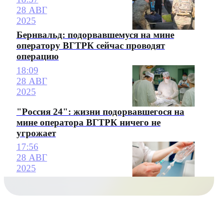
28 АВГ
2025
Бернвальд: подорвавшемуся на мине
оператору ВГТРК сейчас проводят
операцию
18:09
28 АВГ
2025
"Россия 24": жизни подорвавшегося на
мине оператора ВГТРК ничего не
угрожает
17:56
28 АВГ
2025