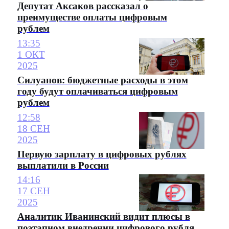
Депутат Аксаков рассказал о
преимуществе оплаты цифровым
рублем
13:35
1 ОКТ
2025
Силуанов: бюджетные расходы в этом
году будут оплачиваться цифровым
рублем
12:58
18 СЕН
2025
Первую зарплату в цифровых рублях
выплатили в России
14:16
17 СЕН
2025
Аналитик Иванинский видит плюсы в
поэтапном внедрении цифрового рубля