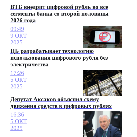
ВТБ внедрит цифровой рубль во все
сегменты банка со второй половины
2026 года
09:49
9 ОКТ
2025
ЦБ разрабатывает технологию
использования цифрового рубля без
электричества
17:26
5 ОКТ
2025
Депутат Аксаков объяснил схему
движения средств в цифровых рублях
16:36
5 ОКТ
2025