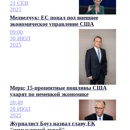
21 СЕН
2025
Медведчук: ЕС попал под внешнее
экономическое управление США
09:00
30 ИЮЛ
2025
Мерц: 15-процентные пошлины США
ударят по немецкой экономике
20:49
28 ИЮЛ
2025
Журналист Боуз назвал главу ЕК
"немыслимой дурой"