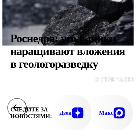
Роснедра: угольщики
наращивают вложения
в геологоразведку
© ГТРК "АЛТА
СЛЕДИТЕ ЗА
Дзен
Макс
НОВОСТЯМИ: