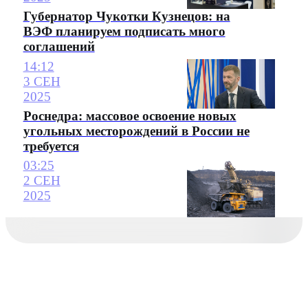
Губернатор Чукотки Кузнецов: на
ВЭФ планируем подписать много
соглашений
14:12
3 СЕН
2025
Роснедра: массовое освоение новых
угольных месторождений в России не
требуется
03:25
2 СЕН
2025