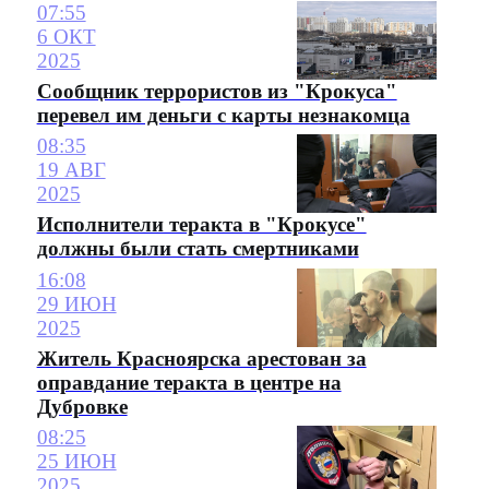
07:55
6 ОКТ
2025
Сообщник террористов из "Крокуса"
перевел им деньги с карты незнакомца
08:35
19 АВГ
2025
Исполнители теракта в "Крокусе"
должны были стать смертниками
16:08
29 ИЮН
2025
Житель Красноярска арестован за
оправдание теракта в центре на
Дубровке
08:25
25 ИЮН
2025