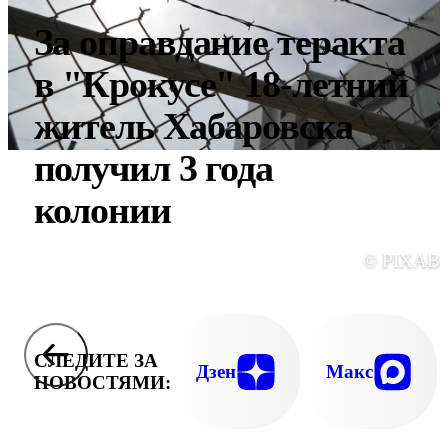
За оправдание теракта
в "Крокусе" 18-летний
житель Хабаровска
получил 3 года
колонии
© PIXAB
СЛЕДИТЕ ЗА
Дзен
Макс
НОВОСТЯМИ: