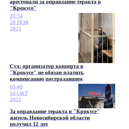
арестовали за оправдание теракта в
"Крокусе"
20:54
28 НОЯ
2025
Суд: организатор концерта в
"Крокусе" не обязан платить
компенсацию пострадавшим
05:40
10 ОКТ
2025
За оправдание теракта в "Крокусе"
житель Новосибирской области
получил 12 лет