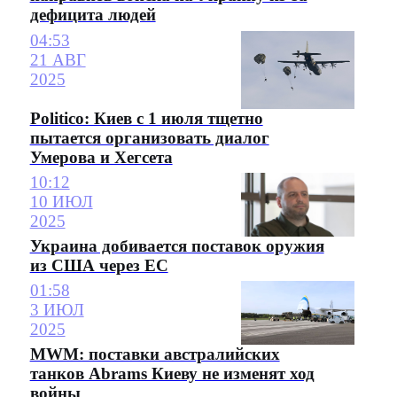
дефицита людей
04:53
21 АВГ
2025
Politico: Киев с 1 июля тщетно
пытается организовать диалог
Умерова и Хегсета
10:12
10 ИЮЛ
2025
Украина добивается поставок оружия
из США через ЕС
01:58
3 ИЮЛ
2025
MWM: поставки австралийских
танков Abrams Киеву не изменят ход
войны