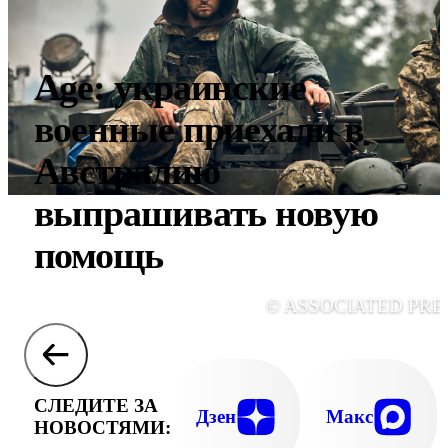
Age: украинские
военные приехали в
Австралию
выпрашивать новую
помощь
© ASSOCIATED PRE
СЛЕДИТЕ ЗА
Дзен
Макс
НОВОСТЯМИ: