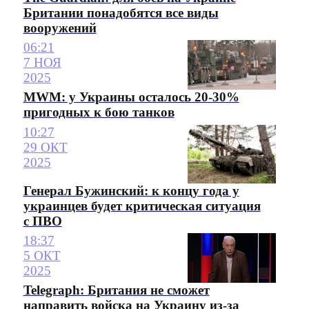
Британии понадобятся все виды
вооружений
06:21
7 НОЯ
2025
MWM: у Украины осталось 20-30%
пригодных к бою танков
10:27
29 ОКТ
2025
Генерал Бужинский: к концу года у
украинцев будет критическая ситуация
с ПВО
18:37
5 ОКТ
2025
Telegraph: Британия не сможет
направить войска на Украину из-за