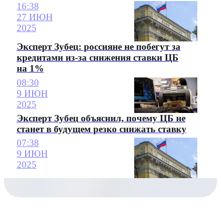
16:38
27 ИЮН
2025
Эксперт Зубец: россияне не побегут за
кредитами из-за снижения ставки ЦБ
на 1%
08:30
9 ИЮН
2025
Эксперт Зубец объяснил, почему ЦБ не
станет в будущем резко снижать ставку
07:38
9 ИЮН
2025