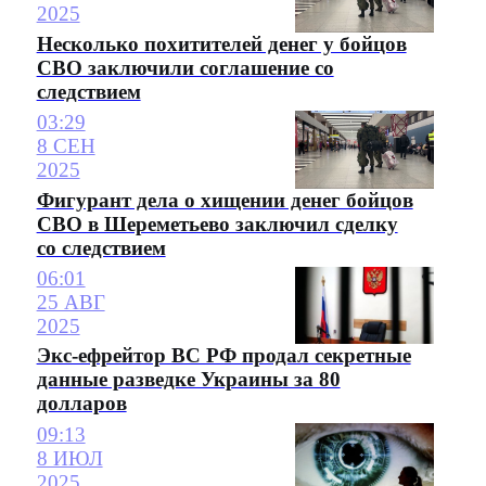
2025
Несколько похитителей денег у бойцов
СВО заключили соглашение со
следствием
03:29
8 СЕН
2025
Фигурант дела о хищении денег бойцов
СВО в Шереметьево заключил сделку
со следствием
06:01
25 АВГ
2025
Экс-ефрейтор ВС РФ продал секретные
данные разведке Украины за 80
долларов
09:13
8 ИЮЛ
2025