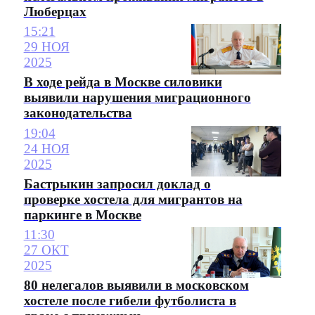
Люберцах
15:21
29 НОЯ
2025
В ходе рейда в Москве силовики
выявили нарушения миграционного
законодательства
19:04
24 НОЯ
2025
Бастрыкин запросил доклад о
проверке хостела для мигрантов на
паркинге в Москве
11:30
27 ОКТ
2025
80 нелегалов выявили в московском
хостеле после гибели футболиста в