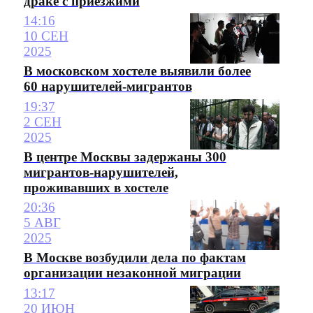
драке с приезжими
14:16
10 СЕН
2025
В московском хостеле выявили более
60 нарушителей-мигрантов
19:37
2 СЕН
2025
В центре Москвы задержаны 300
мигрантов-нарушителей,
проживавших в хостеле
20:36
5 АВГ
2025
В Москве возбудили дела по фактам
организации незаконной миграции
13:17
20 ИЮН