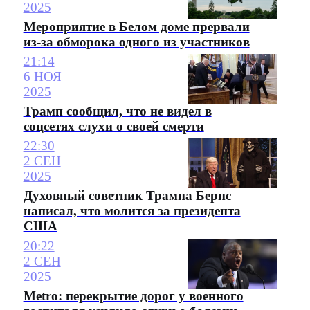
2025
Мероприятие в Белом доме прервали
из-за обморока одного из участников
21:14
6 НОЯ
2025
Трамп сообщил, что не видел в
соцсетях слухи о своей смерти
22:30
2 СЕН
2025
Духовный советник Трампа Бернс
написал, что молится за президента
США
20:22
2 СЕН
2025
Metro: перекрытие дорог у военного