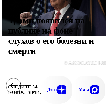
Трамп появился на
публике на фоне
слухов о его болезни и
смерти
© ASSOCIATED PRE
СЛЕДИТЕ ЗА
Дзен
Макс
НОВОСТЯМИ: