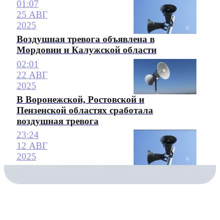
01:07
25 АВГ
2025
Воздушная тревога объявлена в
Мордовии и Калужской области
02:01
22 АВГ
2025
В Воронежской, Ростовской и
Пензенской областях сработала
воздушная тревога
23:24
12 АВГ
2025