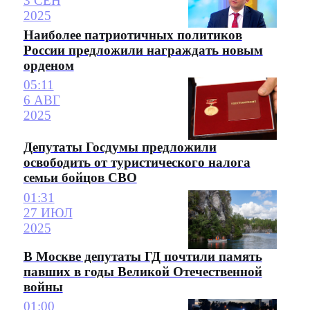
3 СЕН
2025
Наиболее патриотичных политиков
России предложили награждать новым
орденом
05:11
6 АВГ
2025
Депутаты Госдумы предложили
освободить от туристического налога
семьи бойцов СВО
01:31
27 ИЮЛ
2025
В Москве депутаты ГД почтили память
павших в годы Великой Отечественной
войны
01:00