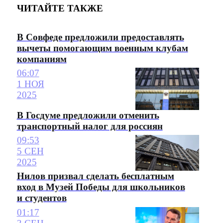
ЧИТАЙТЕ ТАКЖЕ
В Совфеде предложили предоставлять
вычеты помогающим военным клубам
компаниям
06:07
1 НОЯ
2025
В Госдуме предложили отменить
транспортный налог для россиян
09:53
5 СЕН
2025
Нилов призвал сделать бесплатным
вход в Музей Победы для школьников
и студентов
01:17