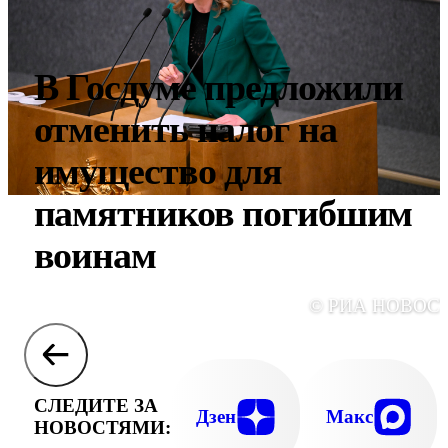
В Госдуме предложили
отменить налог на
имущество для
памятников погибшим
воинам
© РИА НОВОС
СЛЕДИТЕ ЗА
Дзен
Макс
НОВОСТЯМИ: