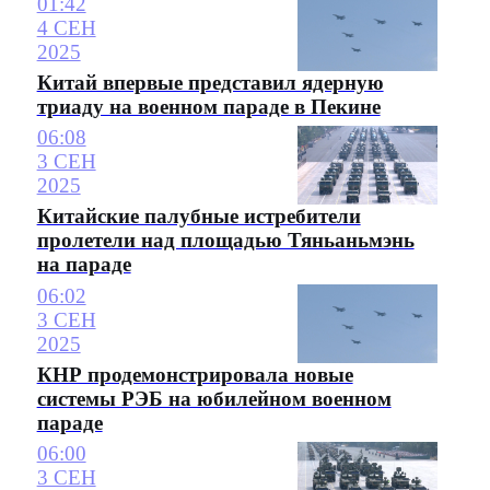
01:42
4 СЕН
2025
Китай впервые представил ядерную
триаду на военном параде в Пекине
06:08
3 СЕН
2025
Китайские палубные истребители
пролетели над площадью Тяньаньмэнь
на параде
06:02
3 СЕН
2025
КНР продемонстрировала новые
системы РЭБ на юбилейном военном
параде
06:00
3 СЕН