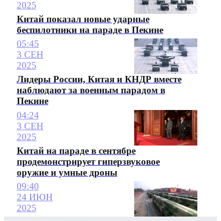
2025
Китай показал новые ударные
беспилотники на параде в Пекине
05:45
3 СЕН
2025
Лидеры России, Китая и КНДР вместе
наблюдают за военным парадом в
Пекине
04:24
3 СЕН
2025
Китай на параде в сентябре
продемонстрирует гиперзвуковое
оружие и умные дроны
09:40
24 ИЮН
2025