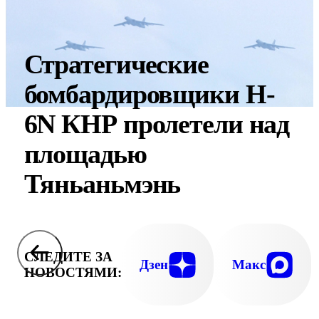
Стратегические
бомбардировщики H-
6N КНР пролетели над
площадью
Тяньаньмэнь
СЛЕДИТЕ ЗА
Дзен
Макс
НОВОСТЯМИ: