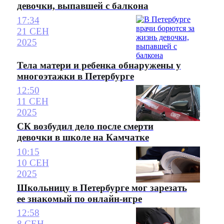
девочки, выпавшей с балкона
17:34
21 СЕН
2025
Тела матери и ребенка обнаружены у
многоэтажки в Петербурге
12:50
11 СЕН
2025
СК возбудил дело после смерти
девочки в школе на Камчатке
10:15
10 СЕН
2025
Школьницу в Петербурге мог зарезать
ее знакомый по онлайн-игре
12:58
8 СЕН