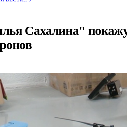
лья Сахалина" покажу
дронов