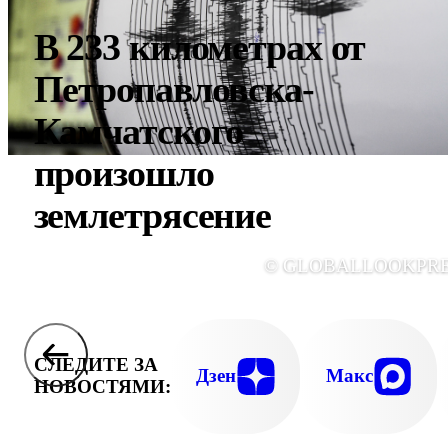
В 233 километрах от
Петропавловска-
Камчатского
произошло
землетрясение
© GLOBALLOOKPR
СЛЕДИТЕ ЗА
Дзен
Макс
НОВОСТЯМИ: