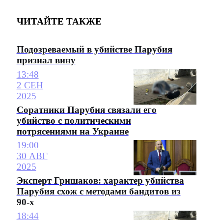
ЧИТАЙТЕ ТАКЖЕ
Подозреваемый в убийстве Парубия
признал вину
13:48
2 СЕН
2025
Соратники Парубия связали его
убийство с политическими
потрясениями на Украине
19:00
30 АВГ
2025
Эксперт Гришаков: характер убийства
Парубия схож с методами бандитов из
90-х
18:44