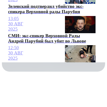
Зеленский подтвердил убийство экс-
спикера Верховной рады Парубия
13:05
30 АВГ
2025
СМИ: экс-спикер Верховной Рады
Андрей Парубий был убит во Львове
12:50
30 АВГ
2025