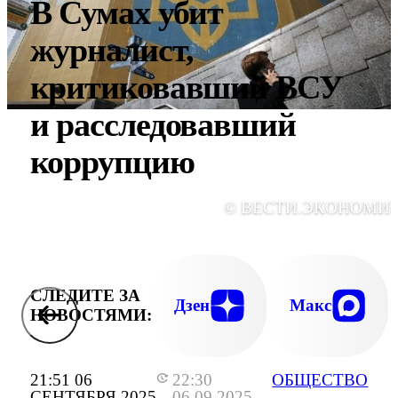
В Сумах убит
журналист,
критиковавший ВСУ
и расследовавший
коррупцию
© ВЕСТИ.ЭКОНОМИ
СЛЕДИТЕ ЗА
Дзен
Макс
НОВОСТЯМИ:
21:51 06
22:30
ОБЩЕСТВО
СЕНТЯБРЯ 2025
06.09.2025