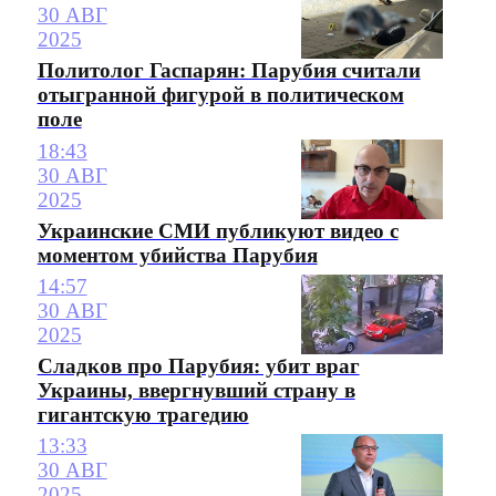
30 АВГ
2025
Политолог Гаспарян: Парубия считали
отыгранной фигурой в политическом
поле
18:43
30 АВГ
2025
Украинские СМИ публикуют видео с
моментом убийства Парубия
14:57
30 АВГ
2025
Сладков про Парубия: убит враг
Украины, ввергнувший страну в
гигантскую трагедию
13:33
30 АВГ
2025