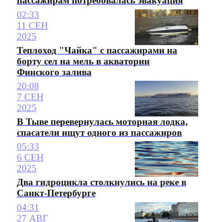
пассажирам потребовалась эвакуация
02:33
11 СЕН
2025
Теплоход "Чайка" с пассажирами на
борту сел на мель в акватории
Финского залива
20:08
7 СЕН
2025
В Тыве перевернулась моторная лодка,
спасатели ищут одного из пассажиров
05:33
6 СЕН
2025
Два гидроцикла столкнулись на реке в
Санкт-Петербурге
04:31
27 АВГ