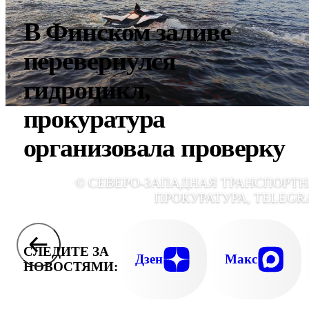
В Финском заливе
перевернулся
гидроцикл,
прокуратура
организовала проверку
© СЕВЕРО-ЗАПАДНАЯ ТРАНСПОРТ
ПРОКУРАТУРА, TELEG
СЛЕДИТЕ ЗА
Дзен
Макс
НОВОСТЯМИ: