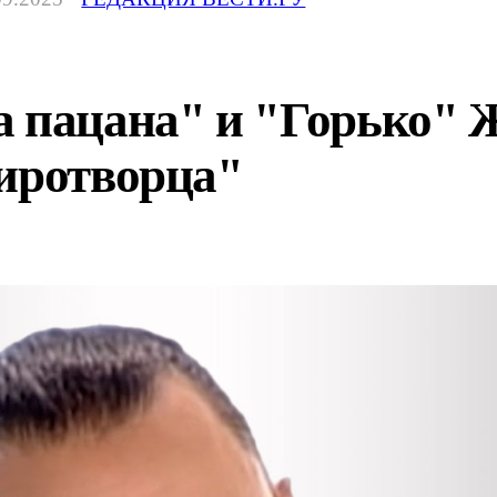
а пацана" и "Горько"
Миротворца"