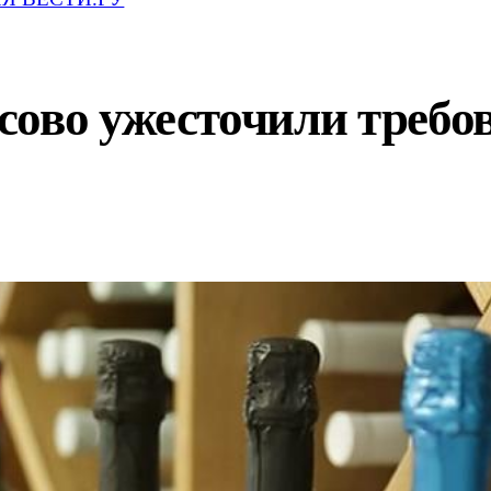
сово ужесточили требо