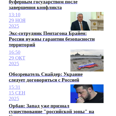
буферным государством после
завершения конфликта
13:10
29 НОЯ
2025
Экс-сотрудник Пентагона Брайен:
России нужны гарантии безопасности
территорий
16:50
29 ОКТ
2025
Обозреватель Снайдер: Украине
следует договориться с Россией
15:31
15 СЕН
2025
Орбан: Запад уже признал
существование "российской зоны" на