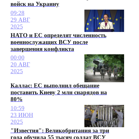
войск на Украину
09:28
29 АВГ
2025
НАТО и ЕС определят численность
военнослужащих ВСУ после
завершения конфликта
00:00
20 АВГ
2025
Каллас: ЕС выполнил обещание
поставить Киеву 2 млн снарядов на
80%
10:59
23 ИЮН
2025
"Известия": Великобритания за три
года обучила 55 тысяч солдат ВСУ