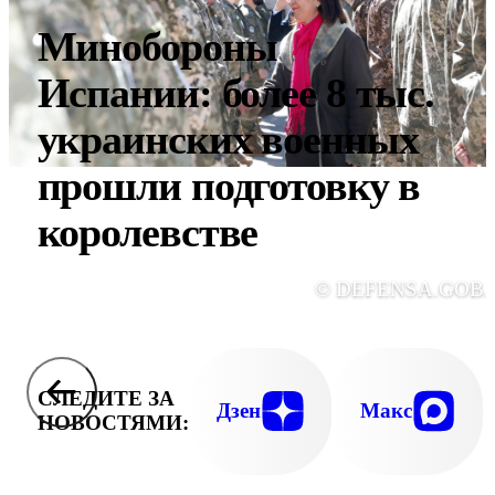
Минобороны
Испании: более 8 тыс.
украинских военных
прошли подготовку в
королевстве
© DEFENSA.GOB.
СЛЕДИТЕ ЗА
Дзен
Макс
НОВОСТЯМИ: