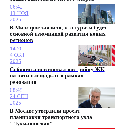
06:42
13 НОЯ
2025
В Минстрое заявили, что туризм будет
основной изюминкой развития новых
регионов
14:26
4 ОКТ
2025
Собянин анонсировал постройку ЖК
на пяти площадках в рамках
реновации
08:45
24 СЕН
2025
В Москве утвердили проект
планировки транспортного узла
"Лухмановская"