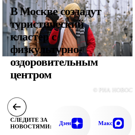
В Москве создадут
туристический
кластер с
физкультурно-
оздоровительным
центром
© РИА НОВОС
СЛЕДИТЕ ЗА
Дзен
Макс
НОВОСТЯМИ: