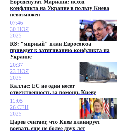
Евродепутат Мариани: исход
конфликта на Украине в пользу Киева
невозможен
07:46
30 НОЯ
2025
RS: "мирный" план Евросоюза
приведет к затягиванию конфликта на
Украине
20:37
23 НОЯ
2025
Каллас: ЕС не один несет
ответственность за помощь Киеву
11:05
26 СЕН
2025
Царев считает, что Киев планирует
воевать еще не более двух лет