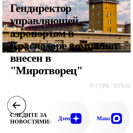
Гендиректор
управляющей
аэропортом в
Краснодаре компании
внесен в
"Миротворец"
© ГТРК "КУБАН
СЛЕДИТЕ ЗА
Дзен
Макс
НОВОСТЯМИ: