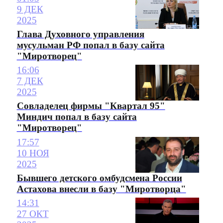
9 ДЕК
2025
Глава Духовного управления
мусульман РФ попал в базу сайта
"Миротворец"
16:06
7 ДЕК
2025
Совладелец фирмы "Квартал 95"
Миндич попал в базу сайта
"Миротворец"
17:57
10 НОЯ
2025
Бывшего детского омбудсмена России
Астахова внесли в базу "Миротворца"
14:31
27 ОКТ