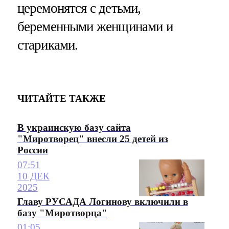
церемонятся с детьми,
беременными женщинами и
стариками.
ЧИТАЙТЕ ТАКЖЕ
В украинскую базу сайта
"Миротворец" внесли 25 детей из
России
07:51
10 ДЕК
2025
Главу РУСАДА Логинову включили в
базу "Миротворца"
01:05