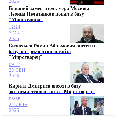
2025
Бывший заместитель мэра Москвы
Леонид Печатников попал в базу
"Миротворца"
12:24
7 ОКТ
2025
Бизнесмен Роман Абрамович внесен в
базу экстремистского сайта
"Миротворец"
09:27
28 СЕН
2025
Кирилл Дмитриев внесен в базу
экстремистского сайта "Миротворец"
05:58
24 ИЮН
2025