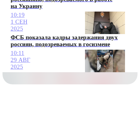
на Украину
10:19
1 СЕН
2025
ФСБ показала кадры задержания двух
россиян, подозреваемых в госизмене
10:11
29 АВГ
2025