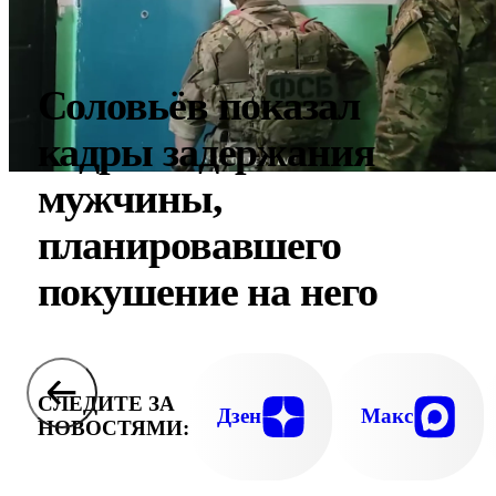
Соловьёв показал
кадры задержания
мужчины,
планировавшего
покушение на него
СЛЕДИТЕ ЗА
Дзен
Макс
НОВОСТЯМИ: