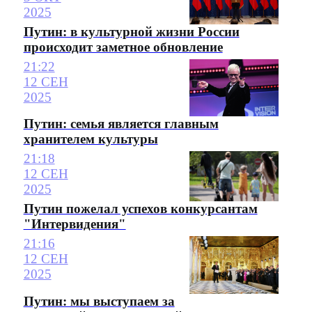
2025
Путин: в культурной жизни России
происходит заметное обновление
21:22
12 СЕН
2025
Путин: семья является главным
хранителем культуры
21:18
12 СЕН
2025
Путин пожелал успехов конкурсантам
"Интервидения"
21:16
12 СЕН
2025
Путин: мы выступаем за