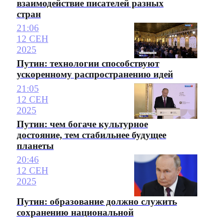
взаимодействие писателей разных
стран
21:06
12 СЕН
2025
Путин: технологии способствуют
ускоренному распространению идей
21:05
12 СЕН
2025
Путин: чем богаче культурное
достояние, тем стабильнее будущее
планеты
20:46
12 СЕН
2025
Путин: образование должно служить
сохранению национальной