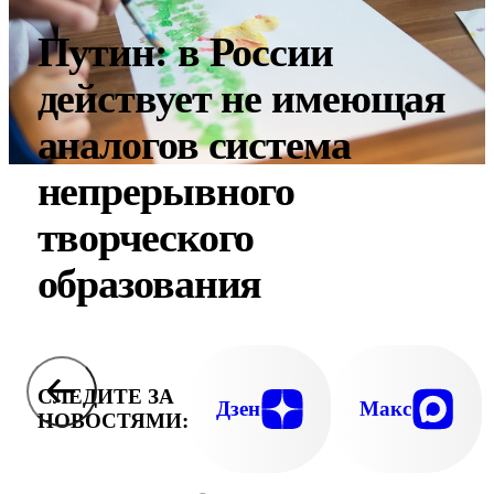
Путин: в России
действует не имеющая
аналогов система
непрерывного
творческого
образования
СЛЕДИТЕ ЗА
Дзен
Макс
НОВОСТЯМИ: