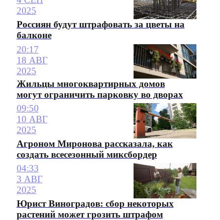
2025
Россиян будут штрафовать за цветы на
балконе
20:17
18 АВГ
2025
Жильцы многоквартирных домов
могут ограничить парковку во дворах
09:50
10 АВГ
2025
Агроном Миронова рассказала, как
создать всесезонный миксбордер
04:33
3 АВГ
2025
Юрист Виноградов: сбор некоторых
растений может грозить штрафом