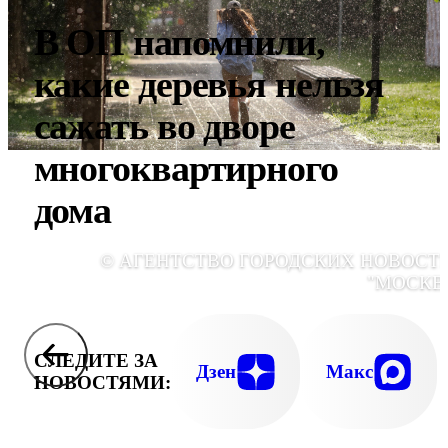
В ОП напомнили,
какие деревья нельзя
сажать во дворе
многоквартирного
дома
© АГЕНТСТВО ГОРОДСКИХ НОВОСТ
"МОСКВ
СЛЕДИТЕ ЗА
Дзен
Макс
НОВОСТЯМИ: