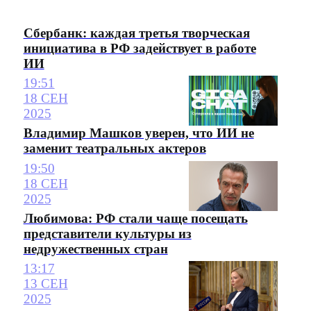
Сбербанк: каждая третья творческая
инициатива в РФ задействует в работе
ИИ
19:51
18 СЕН
2025
Владимир Машков уверен, что ИИ не
заменит театральных актеров
19:50
18 СЕН
2025
Любимова: РФ стали чаще посещать
представители культуры из
недружественных стран
13:17
13 СЕН
2025