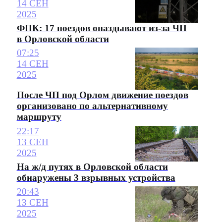
14 СЕН
2025
ФПК: 17 поездов опаздывают из-за ЧП
в Орловской области
07:25
14 СЕН
2025
После ЧП под Орлом движение поездов
организовано по альтернативному
маршруту
22:17
13 СЕН
2025
На ж/д путях в Орловской области
обнаружены 3 взрывных устройства
20:43
13 СЕН
2025