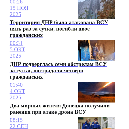
00:26
15 НОЯ
2025
Территория ДНР была атакована ВСУ
пять раз за сутки, погибли двое
гражданских
00:31
5 ОКТ
2025
ДНР подверглась семи обстрелам ВСУ
за сутки, пострадали четверо
гражданских
01:40
4 ОКТ
2025
Два мирных жителя Донецка получили
ранения при атаке дрона ВСУ
08:15
22 СЕН