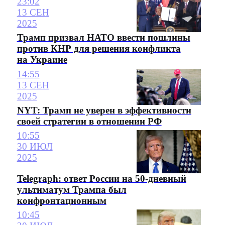
23:02
13 СЕН
2025
Трамп призвал НАТО ввести пошлины
против КНР для решения конфликта
на Украине
14:55
13 СЕН
2025
NYT: Трамп не уверен в эффективности
своей стратегии в отношении РФ
10:55
30 ИЮЛ
2025
Telegraph: ответ России на 50-дневный
ультиматум Трампа был
конфронтационным
10:45