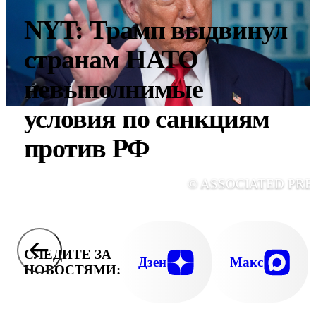
NYT: Трамп выдвинул
странам НАТО
невыполнимые
условия по санкциям
против РФ
© ASSOCIATED PRE
СЛЕДИТЕ ЗА
Дзен
Макс
НОВОСТЯМИ: