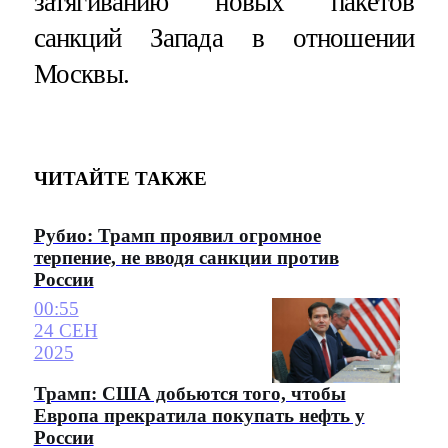
затягиванию новых пакетов
санкций Запада в отношении
Москвы.
ЧИТАЙТЕ ТАКЖЕ
Рубио: Трамп проявил огромное
терпение, не вводя санкции против
России
00:55
24 СЕН
2025
Трамп: США добьются того, чтобы
Европа прекратила покупать нефть у
России