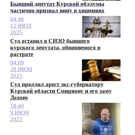
Бывший депутат Курской облдумы
частично признал вину в хищениях
04:48
12 ИЮЛ
2025
Суд оставил в СИЗО бывшего
курского депутата, обвиняемого в
растрате
04:09
28 ИЮН
2025
Суд продлил арест экс-губернатору
Курской области Смирнову и его заму
Дедову
18:40
9 ИЮН
2025