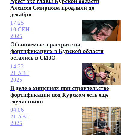
Арест экс-главы Курской области
Алексея Смирнова продлили до
декабря
17:25
10 СЕН
2025
Обвиняемые в растрате на
фортификациях в Курской области
остались в СИЗО
14:22
21 АВГ
2025
В деле о хищениях при строительстве
фортификаций под Курском есть еще
соучастники
04:06
21 АВГ
2025