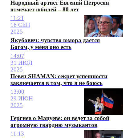
Народный артист Евгений Петросян
отмечает юбилей – 80 лет
11:21
16 СЕН
2025
Якубович: чувство юмора дается
Богом, у меня оно есть
14:07
31 ИЮЛ
2025
Певец SHAMAN: секрет успешности
заключается в том, что я не боюсь
13:00
29 ИЮН
2025
Гергиев о Мацуеве: он ведет за собой
огромную гвардию музыкантов
11:13