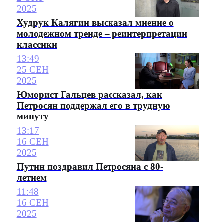
2025
Худрук Калягин высказал мнение о
молодежном тренде – реинтерпретации
классики
13:49
25 СЕН
2025
Юморист Гальцев рассказал, как
Петросян поддержал его в трудную
минуту
13:17
16 СЕН
2025
Путин поздравил Петросяна с 80-
летием
11:48
16 СЕН
2025