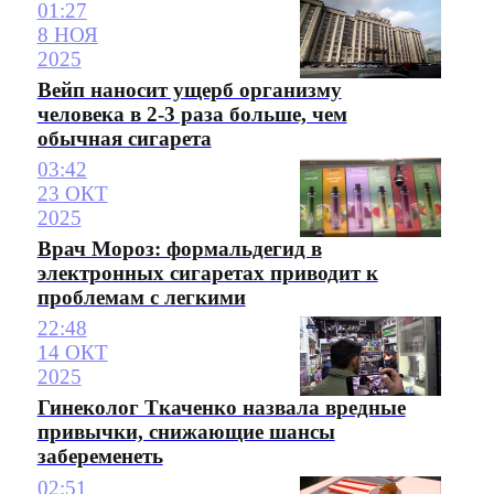
01:27
8 НОЯ
2025
Вейп наносит ущерб организму
человека в 2-3 раза больше, чем
обычная сигарета
03:42
23 ОКТ
2025
Врач Мороз: формальдегид в
электронных сигаретах приводит к
проблемам с легкими
22:48
14 ОКТ
2025
Гинеколог Ткаченко назвала вредные
привычки, снижающие шансы
забеременеть
02:51