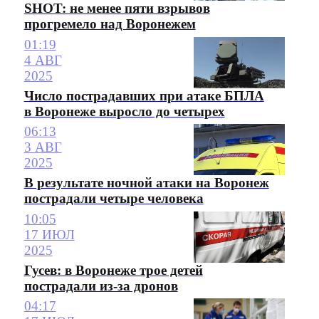
SHOT: не менее пяти взрывов
прогремело над Воронежем
01:19
4 АВГ
2025
Число пострадавших при атаке БПЛА
в Воронеже выросло до четырех
06:13
3 АВГ
2025
В результате ночной атаки на Воронеж
пострадали четыре человека
10:05
17 ИЮЛ
2025
Гусев: в Воронеже трое детей
пострадали из-за дронов
04:17