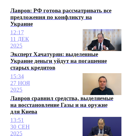
Лавров: РФ готова рассматривать все
предложения по конфликту на
Украине
12:17
11 ДЕК
2025
Эксперт Хачатурян: выделенные
Украине деньги уйдут на погашение
старых кредитов
15:34
27 НОЯ
2025
Лавров сравнил средства, выделяемые
на восстановление Газы и на оружие
для Киева
13:51
30 СЕН
2025