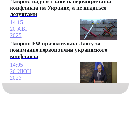
Лавров: надо устранить первопричины
конфликта на Украине, а не кидаться
лозунгами
14:15
20 АВГ
2025
Лавров: РФ признательна Лаосу за
понимание первопричин украинского
конфликта
14:05
26 ИЮН
2025