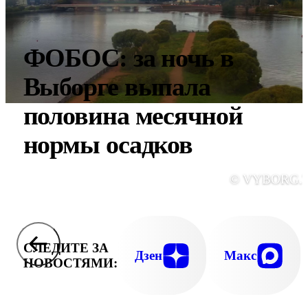
ФОБОС: за ночь в
Выборге выпала
половина месячной
нормы осадков
© VYBORG.
СЛЕДИТЕ ЗА
Дзен
Макс
НОВОСТЯМИ: