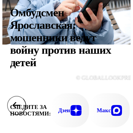
Омбудсмен
Ярославская:
мошенники ведут
войну против наших
детей
© GLOBALLOOKPRE
СЛЕДИТЕ ЗА
Дзен
Макс
НОВОСТЯМИ: