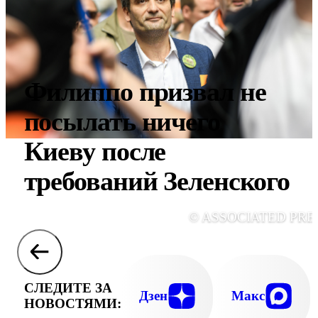
Филиппо призвал не
посылать ничего
Киеву после
требований Зеленского
© ASSOCIATED PRE
СЛЕДИТЕ ЗА
Дзен
Макс
НОВОСТЯМИ: