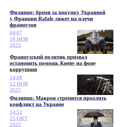
Филиппо: бремя за покупку Украиной
у Франции Rafale ляжет на плечи
французов
04:07
18 НОЯ
2025
Французский политик призвал
остановить помощь Киеву на фоне
коррупции
14:08
12 НОЯ
2025
Филиппо: Макрон стремится продлить
конфликт на Украине
14:52
25 ОКТ
2025