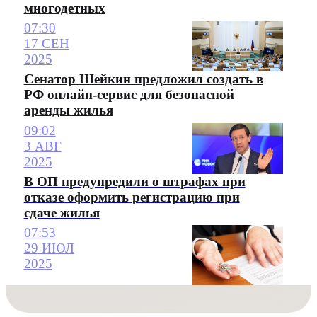
многодетных
07:30
17 СЕН
2025
Сенатор Шейкин предложил создать в
РФ онлайн-сервис для безопасной
аренды жилья
09:02
3 АВГ
2025
В ОП предупредили о штрафах при
отказе оформить регистрацию при
сдаче жилья
07:53
29 ИЮЛ
2025