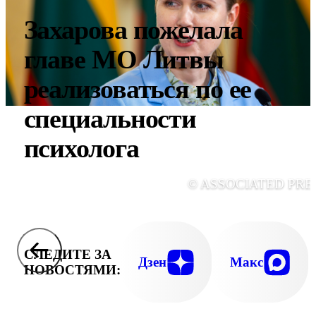
Захарова пожелала
главе МО Литвы
реализоваться по ее
специальности
психолога
© ASSOCIATED PRE
СЛЕДИТЕ ЗА
Дзен
Макс
НОВОСТЯМИ: