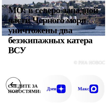
МО: в северо-западной
части Черного моря
уничтожены два
безэкипажных катера
ВСУ
© РИА НОВОС
СЛЕДИТЕ ЗА
Дзен
Макс
НОВОСТЯМИ: