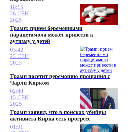
18:15
26 СЕН
2025
Трамп: прием беременными
парацетамола может привести к
аутизму у детей
03:42
23 СЕН
2025
Трамп посетит церемонию прощания с
Чарли Кирком
02:40
15 СЕН
2025
Трамп заявил, что в поисках убийцы
активиста Кирка есть прогресс
01:01