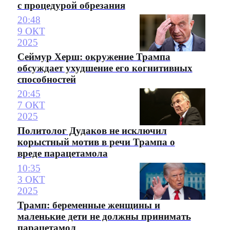
с процедурой обрезания
20:48
9 ОКТ
2025
Сеймур Херш: окружение Трампа
обсуждает ухудшение его когнитивных
способностей
20:45
7 ОКТ
2025
Политолог Дудаков не исключил
корыстный мотив в речи Трампа о
вреде парацетамола
10:35
3 ОКТ
2025
Трамп: беременные женщины и
маленькие дети не должны принимать
парацетамол