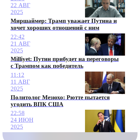
22 АВГ
2025
Миршаймер: Трамп уважает Путина и
хочет хороших отношений с ним
22:42
21 АВГ
2025
Milliyet: Путин прибудет на переговоры
с Трампом как победитель
11:12
11 АВГ
2025
Политолог Мезюхо: Рютте пытается
угодить ВПК США
22:58
24 ИЮН
2025