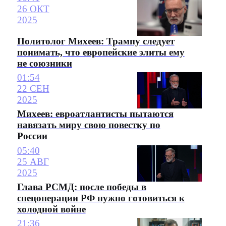
26 ОКТ
2025
Политолог Михеев: Трампу следует
понимать, что европейские элиты ему
не союзники
01:54
22 СЕН
2025
Михеев: евроатлантисты пытаются
навязать миру свою повестку по
России
05:40
25 АВГ
2025
Глава РСМД: после победы в
спецоперации РФ нужно готовиться к
холодной войне
21:36