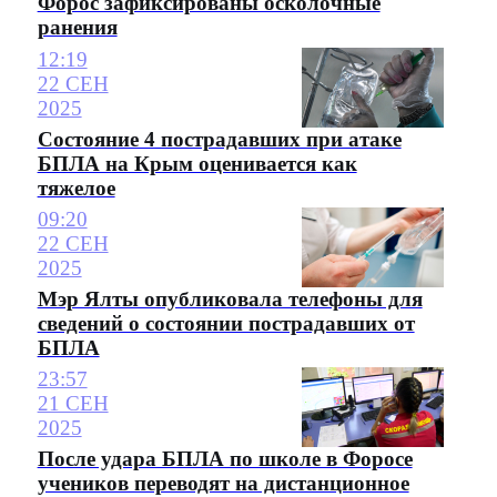
Форос зафиксированы осколочные
ранения
12:19
22 СЕН
2025
Состояние 4 пострадавших при атаке
БПЛА на Крым оценивается как
тяжелое
09:20
22 СЕН
2025
Мэр Ялты опубликовала телефоны для
сведений о состоянии пострадавших от
БПЛА
23:57
21 СЕН
2025
После удара БПЛА по школе в Форосе
учеников переводят на дистанционное