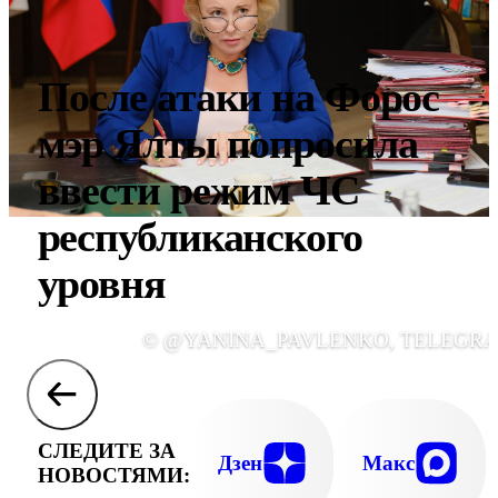
После атаки на Форос
мэр Ялты попросила
ввести режим ЧС
республиканского
уровня
© @YANINA_PAVLENKO, TELEGR
СЛЕДИТЕ ЗА
Дзен
Макс
НОВОСТЯМИ: