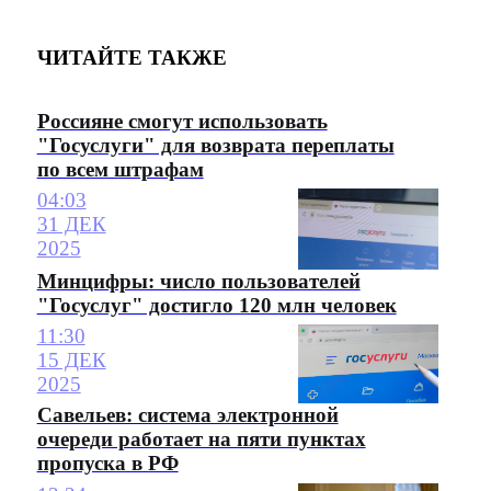
ЧИТАЙТЕ ТАКЖЕ
Россияне смогут использовать
"Госуслуги" для возврата переплаты
по всем штрафам
04:03
31 ДЕК
2025
Минцифры: число пользователей
"Госуслуг" достигло 120 млн человек
11:30
15 ДЕК
2025
Савельев: система электронной
очереди работает на пяти пунктах
пропуска в РФ