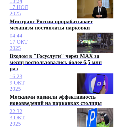
13:24
17 НОЯ
2025
Минтранс России прорабатывает
механизм постоплаты парковки
04:44
17 ОКТ
2025
Входом в "Госуслуги" через MAX за
месяц воспользовались более 6,5 млн
раз
16:23
9 ОКТ
2025
Москвичи оценили эффективность
нововведений на парковках столицы
22:32
3 ОКТ
2025