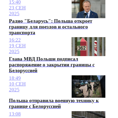
15:40
23 СЕН
2025
Радио "Беларусь": Польша откроет
границу для поездов и остального
транспорта
16:22
19 СЕН
2025
Глава МВД Польши подписал
распоряжение о закрытии границы с
Белоруссией
18:49
10 СЕН
2025
Польша отправила военную технику к
границе с Белоруссией
13:08