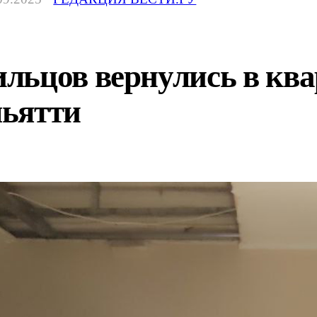
льцов вернулись в ква
льятти