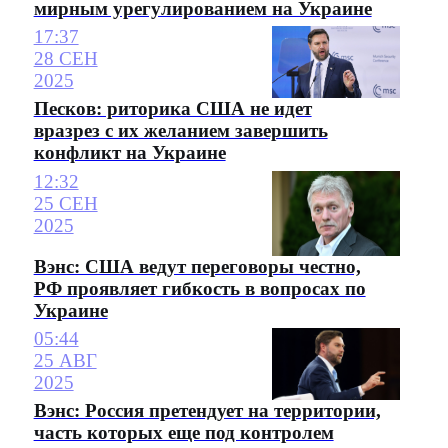
мирным урегулированием на Украине
17:37
28 СЕН
2025
Песков: риторика США не идет
вразрез с их желанием завершить
конфликт на Украине
12:32
25 СЕН
2025
Вэнс: США ведут переговоры честно,
РФ проявляет гибкость в вопросах по
Украине
05:44
25 АВГ
2025
Вэнс: Россия претендует на территории,
часть которых еще под контролем