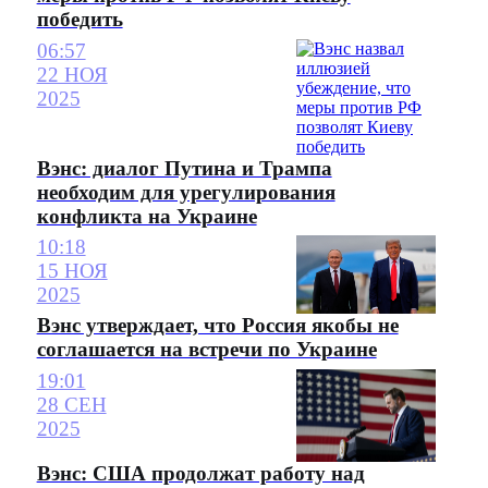
победить
06:57
22 НОЯ
2025
Вэнс: диалог Путина и Трампа
необходим для урегулирования
конфликта на Украине
10:18
15 НОЯ
2025
Вэнс утверждает, что Россия якобы не
соглашается на встречи по Украине
19:01
28 СЕН
2025
Вэнс: США продолжат работу над