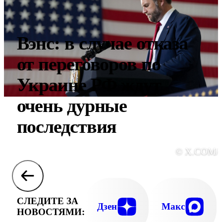
Вэнс: в случае отказа
от переговоров по
Украине РФ ждут
очень дурные
последствия
© X.COM/
СЛЕДИТЕ ЗА
Дзен
Макс
НОВОСТЯМИ: