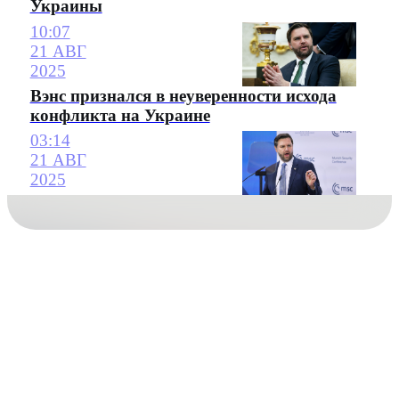
Украины
10:07
21 АВГ
2025
Вэнс признался в неуверенности исхода
конфликта на Украине
03:14
21 АВГ
2025